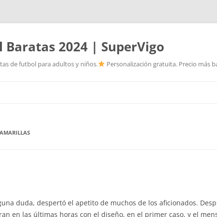
l Baratas 2024 | SuperVigo
as de futbol para adultos y niños.
Personalización gratuita. Precio más ba
Saltar
al
contenido
 AMARILLAS
nguna duda, despertó el apetito de muchos de los aficionados. Des
an en las últimas horas con el diseño, en el primer caso, y el mens