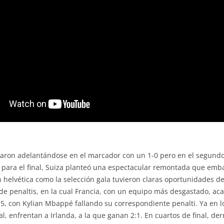
zaron adelantándose en el marcador con un 1-0 pero en el segundo
 para el final, Suiza planteó una espectacular remontada que embar
ón helvética como la selección gala tuvieron claras oportunidades 
 de penaltis, en la cual Francia, con un equipo más desgastado, ac
5, con Kylian Mbappé fallando su correspondiente penalti. Ya en los
l, enfrentan a Irlanda, a la que ganan 2:1. En cuartos de final, der