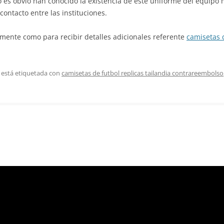
o es obvio han conocido la existencia de este uniforme del equipo
ntacto entre las instituciones.
amente como para recibir detalles adicionales referente
camisetas 
 está etiquetada con
camisetas de futbol replicas tailandia contrareembolso