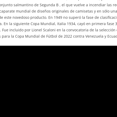
onjunto salmantino de Segunda B , el que vuelve a incendiar las re
scaparate mundial de diseños originales de camisetas y en sólo una
e este novedoso producto. En 1949 no superó la fase de clasificac
. En la siguiente Copa Mundial, Italia 1934, cayó en primera fase 
Fue incluido por Lionel Scaloni en la convocatoria de la selección
s para la Copa Mundial de Fútbol de 2022 contra Venezuela y Ecua