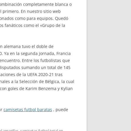
na combinación completamente blanca o
l primero. En nuestro sitio web
icionados como para equipos. Quedó
os fanáticos como el «Grupo de la
ión alemana tuvo el doble de
0. Ya en la segunda jornada, Francia
ncuentro. Entre los futbolistas que
s disputados sumando un total de 145
Naciones de la UEFA 2020-21 tras
les a la Selección de Bélgica, la cual
1 con goles de Karim Benzema y Kylian
ar
camisetas futbol baratas
, puede
l amarillas
,
camisetas futbol total
en