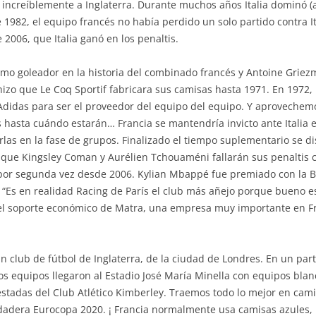
 increíblemente a Inglaterra. Durante muchos años Italia dominó (a
 1982, el equipo francés no había perdido un solo partido contra Ita
 2006, que Italia ganó en los penaltis.
áximo goleador en la historia del combinado francés y Antoine Gri
 hizo que Le Coq Sportif fabricara sus camisas hasta 1971. En 1972,
Adidas para ser el proveedor del equipo del equipo. Y aprovechemo
 hasta cuándo estarán… Francia se mantendría invicto ante Italia 
arlas en la fase de grupos. Finalizado el tiempo suplementario se d
 que Kingsley Coman y Aurélien Tchouaméni fallarán sus penaltis
or segunda vez desde 2006. Kylian Mbappé fue premiado con la Bo
“Es en realidad Racing de París el club más añejo porque bueno es
 el soporte económico de Matra, una empresa muy importante en Fra
n club de fútbol de Inglaterra, de la ciudad de Londres. En un pa
s equipos llegaron al Estadio José María Minella con equipos blanc
stadas del Club Atlético Kimberley. Traemos todo lo mejor en cami
dadera Eurocopa 2020. ¡ Francia normalmente usa camisas azules, 