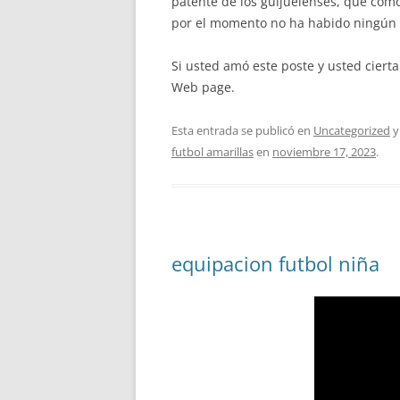
patente de los guijuelenses, que com
por el momento no ha habido ningún co
Si usted amó este poste y usted ciert
Web page.
Esta entrada se publicó en
Uncategorized
y
futbol amarillas
en
noviembre 17, 2023
.
equipacion futbol niña