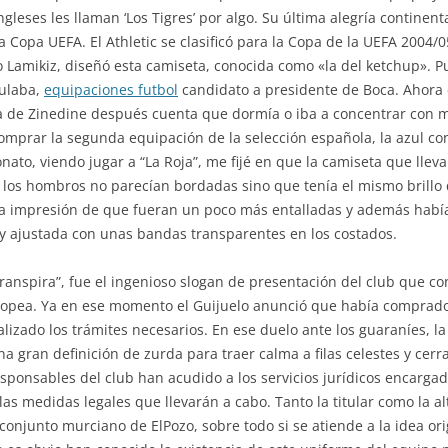
ngleses les llaman ‘Los Tigres’ por algo. Su última alegría continen
la Copa UEFA. El Athletic se clasificó para la Copa de la UEFA 2004/05
 Lamikiz, diseñó esta camiseta, conocida como «la del ketchup». 
ulaba,
equipaciones futbol
candidato a presidente de Boca. Ahora 
 de Zinedine después cuenta que dormía o iba a concentrar con mi
omprar la segunda equipación de la selección española, la azul co
ato, viendo jugar a “La Roja”, me fijé en que la camiseta que llev
 los hombros no parecían bordadas sino que tenía el mismo brillo q
 la impresión de que fueran un poco más entalladas y además hab
y ajustada con unas bandas transparentes en los costados.
anspira”, fue el ingenioso slogan de presentación del club que con
opea. Ya en ese momento el Guijuelo anunció que había comprado 
alizado los trámites necesarios. En ese duelo ante los guaraníes, la
a gran definición de zurda para traer calma a filas celestes y cerr
esponsables del club han acudido a los servicios jurídicos encargad
s medidas legales que llevarán a cabo. Tanto la titular como la al
conjunto murciano de ElPozo, sobre todo si se atiende a la idea ori