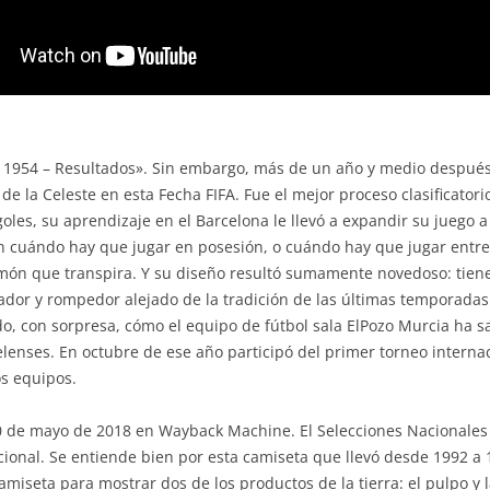
a 1954 – Resultados». Sin embargo, más de un año y medio después, 
l de la Celeste en esta Fecha FIFA. Fue el mejor proceso clasificator
 goles, su aprendizaje en el Barcelona le llevó a expandir su juego
 cuándo hay que jugar en posesión, o cuándo hay que jugar entre
món que transpira. Y su diseño resultó sumamente novedoso: tiene
ador y rompedor alejado de la tradición de las últimas temporadas
, con sorpresa, cómo el equipo de fútbol sala ElPozo Murcia ha 
elenses. En octubre de ese año participó del primer torneo internaci
s equipos.
l 30 de mayo de 2018 en Wayback Machine. El Selecciones Nacionales 
acional. Se entiende bien por esta camiseta que llevó desde 1992 a 
amiseta para mostrar dos de los productos de la tierra: el pulpo y