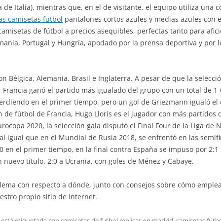
a de Italia), mientras que, en el de visitante, el equipo utiliza u
as camisetas futbol
pantalones cortos azules y medias azules con e
camisetas de fútbol a precios asequibles, perfectas tanto para af
ania, Portugal y Hungría, apodado por la prensa deportiva y por l
n Bélgica, Alemania, Brasil e Inglaterra. A pesar de que la selecc
 Francia ganó el partido más igualado del grupo con un total de 1-
rdiendo en el primer tiempo, pero un gol de Griezmann igualó el e
ón de fútbol de Francia, Hugo Lloris es el jugador con más partido
rocopa 2020, la selección gala disputó el Final Four de la Liga de 
 igual que en el Mundial de Rusia 2018, se enfrentó en las semifina
2:0 en el primer tiempo, en la final contra España se impuso por 2:
 nuevo título. 2:0 a Ucrania, con goles de Ménez y Cabaye.
blema con respecto a dónde, junto con consejos sobre cómo emple
stro propio sitio de Internet.
 está etiquetada con
camisetas de futbol replicas en madrid
,
camisetas futbo