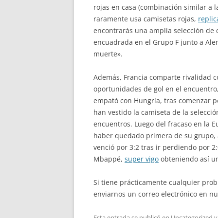
rojas en casa (combinación similar a l
raramente usa camisetas rojas,
replic
encontrarás una amplia selección de 
encuadrada en el Grupo F junto a Alem
muerte».
Además, Francia comparte rivalidad co
oportunidades de gol en el encuentro,
empató con Hungría, tras comenzar pe
han vestido la camiseta de la selecci
encuentros. Luego del fracaso en la Eu
haber quedado primera de su grupo, al
venció por 3:2 tras ir perdiendo por 
Mbappé,
super vigo
obteniendo así un
Si tiene prácticamente cualquier pro
enviarnos un correo electrónico en nue
Esta entrada se publicó en
Uncategorized
y