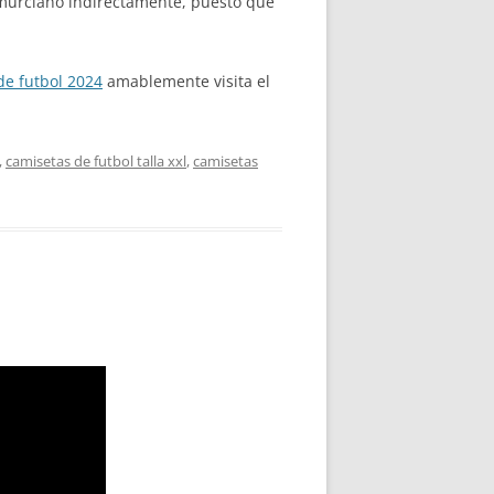
 murciano indirectamente, puesto que
de futbol 2024
amablemente visita el
,
camisetas de futbol talla xxl
,
camisetas