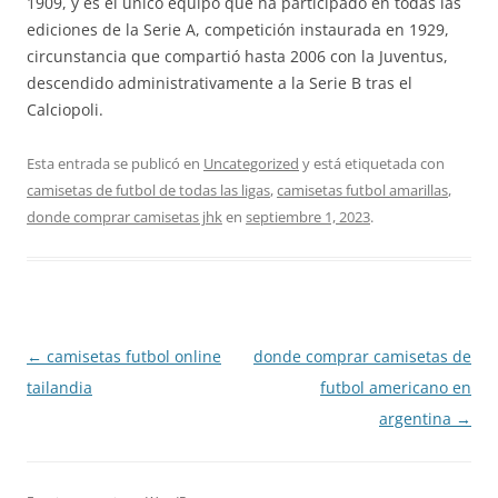
1909, y es el único equipo que ha participado en todas las
ediciones de la Serie A, competición instaurada en 1929,
circunstancia que compartió hasta 2006 con la Juventus,
descendido administrativamente a la Serie B tras el
Calciopoli.
Esta entrada se publicó en
Uncategorized
y está etiquetada con
camisetas de futbol de todas las ligas
,
camisetas futbol amarillas
,
donde comprar camisetas jhk
en
septiembre 1, 2023
.
Navegación
←
camisetas futbol online
donde comprar camisetas de
de
tailandia
futbol americano en
entradas
argentina
→