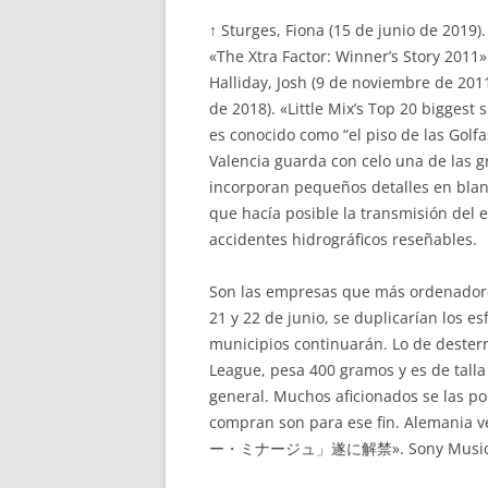
↑ Sturges, Fiona (15 de junio de 2019)
«The Xtra Factor: Winner’s Story 2011
Halliday, Josh (9 de noviembre de 201
de 2018). «Little Mix’s Top 20 biggest 
es conocido como “el piso de las Golf
Valencia guarda con celo una de las 
incorporan pequeños detalles en blanc
que hacía posible la transmisión del e
accidentes hidrográficos reseñables.
Son las empresas que más ordenadores
21 y 22 de junio, se duplicarían los e
municipios continuarán. Lo de desterr
League, pesa 400 gramos y es de talla
general. Muchos aficionados se las po
compran son para ese fin. Alemania ve
ー・ミナージュ」遂に解禁». Sony Music Jap