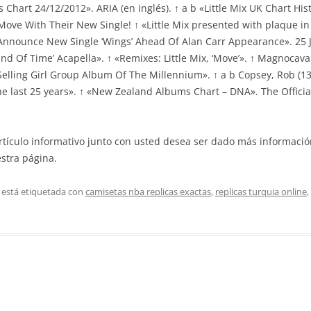
Chart 24/12/2012». ARIA (en inglés). ↑ a b «Little Mix UK Chart Histor
 Move With Their New Single! ↑ «Little Mix presented with plaque in
x Announce New Single ‘Wings’ Ahead Of Alan Carr Appearance». 25 J
End Of Time’ Acapella». ↑ «Remixes: Little Mix, ‘Move’». ↑ Magnocavall
Selling Girl Group Album Of The Millennium». ↑ a b Copsey, Rob (13 
he last 25 years». ↑ «New Zealand Albums Chart – DNA». The Offici
rtículo informativo junto con usted desea ser dado más informaci
stra página.
 está etiquetada con
camisetas nba replicas exactas
,
replicas turquia online
,