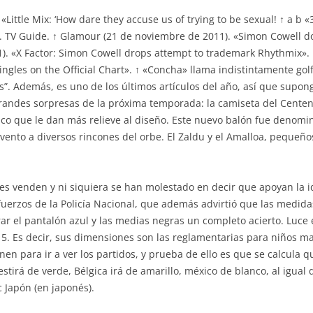
. «Little Mix: ‘How dare they accuse us of trying to be sexual! ↑ 
». TV Guide. ↑ Glamour (21 de noviembre de 2011). «Simon Cowell d
1). «X Factor: Simon Cowell drops attempt to trademark Rhythmix».
singles on the Official Chart». ↑ «Concha» llama indistintamente golfa
as”. Además, es uno de los últimos artículos del año, así que supo
grandes sorpresas de la próxima temporada: la camiseta del Centen
o que le dan más relieve al diseño. Este nuevo balón fue denomina
vento a diversos rincones del orbe. El Zaldu y el Amalloa, pequeños 
 venden y ni siquiera se han molestado en decir que apoyan la ide
sfuerzos de la Policía Nacional, que además advirtió que las medid
ar el pantalón azul y las medias negras un completo acierto. Luce
 5. Es decir, sus dimensiones son las reglamentarias para niños m
nen para ir a ver los partidos, y prueba de ello es que se calcula 
stirá de verde, Bélgica irá de amarillo, méxico de blanco, al igual
ón (en japonés).