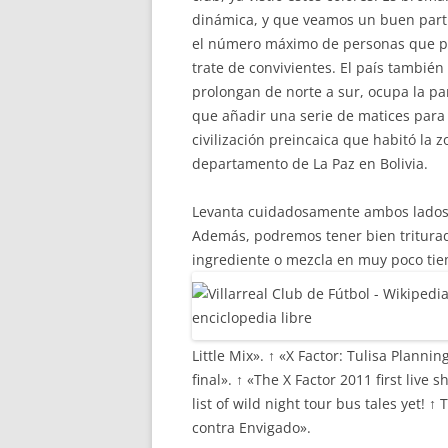
dinámica, y que veamos un buen parti
el número máximo de personas que pue
trate de convivientes. El país también
prolongan de norte a sur, ocupa la par
que añadir una serie de matices para c
civilización preincaica que habitó la z
departamento de La Paz en Bolivia.
Levanta cuidadosamente ambos lados d
Además, podremos tener bien triturad
ingrediente o mezcla en muy poco tiem
Little Mix». ↑ «X Factor: Tulisa Planni
final». ↑ «The X Factor 2011 first liv
list of wild night tour bus tales yet! 
contra Envigado».