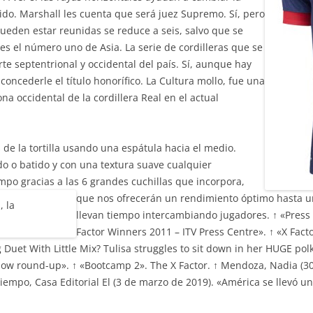
do. Marshall les cuenta que será juez Supremo. Sí, pero
den estar reunidas se reduce a seis, salvo que se
 es el número uno de Asia. La serie de cordilleras que se
te septentrional y occidental del país. Sí, aunque hay
oncederle el título honorífico. La Cultura mollo, fue una
ona occidental de la cordillera Real en el actual
e la tortilla usando una espátula hacia el medio.
o o batido y con una textura suave cualquier
po gracias a las 6 grandes cuchillas que incorpora,
que nos ofrecerán un rendimiento óptimo hasta u
llevan tiempo intercambiando jugadores. ↑ «Press 
Factor Winners 2011 – ITV Press Centre». ↑ «X Fac
ng Duet With Little Mix? Tulisa struggles to sit down in her HUGE po
e show round-up». ↑ «Bootcamp 2». The X Factor. ↑ Mendoza, Nadia (3
↑ Tiempo, Casa Editorial El (3 de marzo de 2019). «América se llevó un