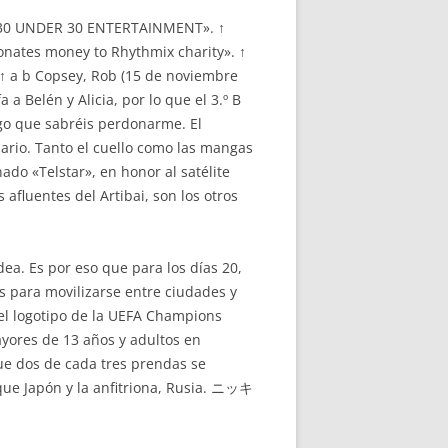
a b «30 UNDER 30 ENTERTAINMENT». ↑
onates money to Rhythmix charity». ↑
 ↑ a b Copsey, Rob (15 de noviembre
 a Belén y Alicia, por lo que el 3.º B
ngo que sabréis perdonarme. El
ario. Tanto el cuello como las mangas
do «Telstar», en honor al satélite
afluentes del Artibai, son los otros
a. Es por eso que para los días 20,
as para movilizarse entre ciudades y
 el logotipo de la UEFA Champions
ayores de 13 años y adultos en
que dos de cada tres prendas se
 que Japón y la anfitriona, Rusia. ニッキ