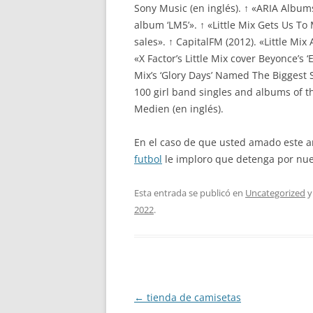
Sony Music (en inglés). ↑ «ARIA Albums 
album ‘LM5’». ↑ «Little Mix Gets Us To
sales». ↑ CapitalFM (2012). «Little Mi
«X Factor’s Little Mix cover Beyonce’s ‘
Mix’s ‘Glory Days’ Named The Biggest 
100 girl band singles and albums of t
Medien (en inglés).
En el caso de que usted amado este a
futbol
le imploro que detenga por nue
Esta entrada se publicó en
Uncategorized
y
2022
.
Navegación
←
tienda de camisetas