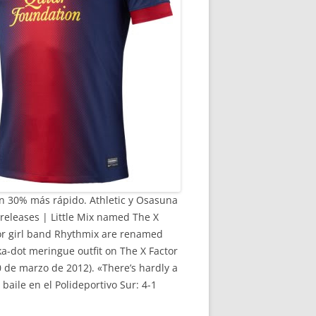
n 30% más rápido. Athletic y Osasuna
releases | Little Mix named The X
tor girl band Rhythmix are renamed
lka-dot meringue outfit on The X Factor
0 de marzo de 2012). «There’s hardly a
 baile en el Polideportivo Sur: 4-1