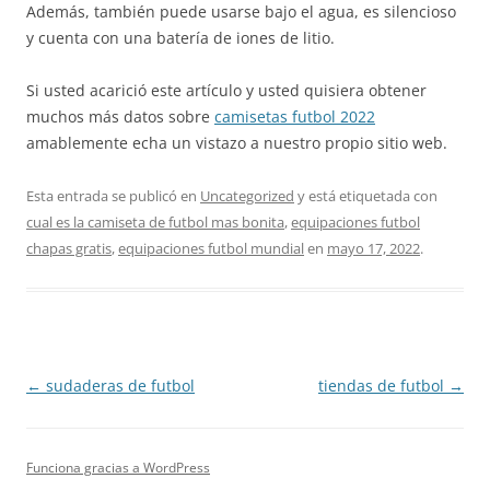
Además, también puede usarse bajo el agua, es silencioso
y cuenta con una batería de iones de litio.
Si usted acarició este artículo y usted quisiera obtener
muchos más datos sobre
camisetas futbol 2022
amablemente echa un vistazo a nuestro propio sitio web.
Esta entrada se publicó en
Uncategorized
y está etiquetada con
cual es la camiseta de futbol mas bonita
,
equipaciones futbol
chapas gratis
,
equipaciones futbol mundial
en
mayo 17, 2022
.
Navegación
←
sudaderas de futbol
tiendas de futbol
→
de
entradas
Funciona gracias a WordPress