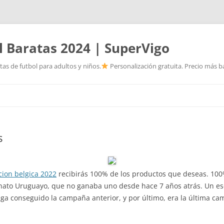
l Baratas 2024 | SuperVigo
as de futbol para adultos y niños.
Personalización gratuita. Precio más ba
Saltar
al
contenido
s
ion belgica 2022
recibirás 100% de los productos que deseas. 100
nato Uruguayo, que no ganaba uno desde hace 7 años atrás. Un e
liga conseguido la campaña anterior, y por último, era la última 