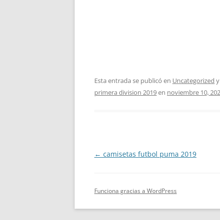
Esta entrada se publicó en
Uncategorized
y
primera division 2019
en
noviembre 10, 20
Navegación
←
camisetas futbol puma 2019
de
entradas
Funciona gracias a WordPress