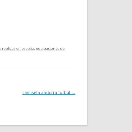
 replicas en españa
,
equipaciones de
camiseta andorra futbol
→