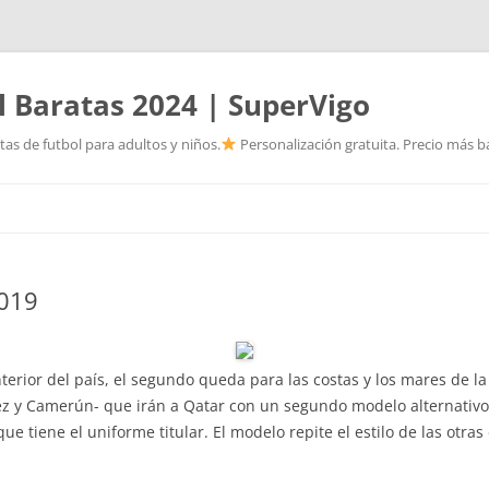
l Baratas 2024 | SuperVigo
as de futbol para adultos y niños.
Personalización gratuita. Precio más ba
Saltar
al
contenido
2019
terior del país, el segundo queda para las costas y los mares de la
ez y Camerún- que irán a Qatar con un segundo modelo alternativo.
ue tiene el uniforme titular. El modelo repite el estilo de las otra