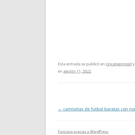
Esta entrada se publicó en
Uncategorized
y
en
agosto 11, 2022
.
Navegación
←
camisetas de futbol baratas con n
de
entradas
Funciona gracias a WordPress