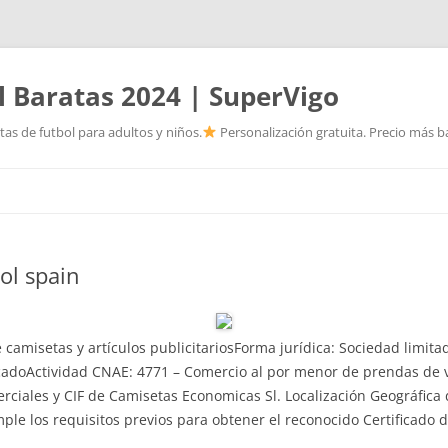
l Baratas 2024 | SuperVigo
as de futbol para adultos y niños.
Personalización gratuita. Precio más ba
Saltar
al
contenido
ol spain
e camisetas y artículos publicitariosForma jurídica: Sociedad limi
ocadoActividad CNAE: 4771 – Comercio al por menor de prendas de v
erciales y CIF de Camisetas Economicas Sl. Localización Geográfic
ple los requisitos previos para obtener el reconocido Certificado 