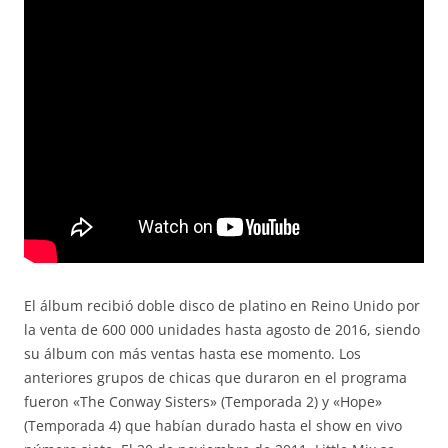
El álbum recibió doble disco de platino en Reino Unido por
la venta de 600 000 unidades hasta agosto de 2016, siendo
su álbum con más ventas hasta ese momento. Los
anteriores grupos de chicas que duraron en el programa
fueron «The Conway Sisters» (Temporada 2) y «Hope»
(Temporada 4) que habían durado hasta el show en vivo