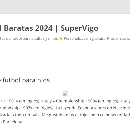
l Baratas 2024 | SuperVigo
as de futbol para adultos y niños.
Personalización gratuita. Precio más ba
Saltar
al
contenido
 futbol para nios
ris
1901» (en inglés). «Italy – Championship 1908» (en inglés). «It
hampionship 1907» (en inglés). La leyenda Edson Arantes do Nascim
zaría a todo un país. Me gustaba más el rojo como color secundari
el Barcelona.