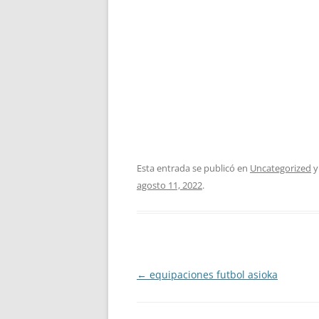
Esta entrada se publicó en
Uncategorized
y
agosto 11, 2022
.
Navegación
←
equipaciones futbol asioka
de
entradas