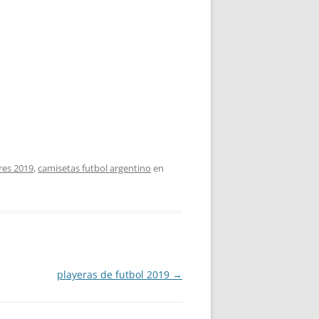
res 2019
,
camisetas futbol argentino
en
playeras de futbol 2019
→