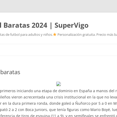
l Baratas 2024 | SuperVigo
as de futbol para adultos y niños.
Personalización gratuita. Precio más ba
Saltar
al
contenido
baratas
os primeros iniciando una etapa de dominio en España a manos del
leños vieron acrecentada una crisis institucional en la que no leva
icar en la dura primera ronda, donde goleó a Ñuñorco por 5 a 0 en M
pató 2 a 2 con Boca Juniors, que tenía figuras como Mario Boyé, lu
ferencia de tiros de esquina (11 a 9), y en semifinales se enfrentó