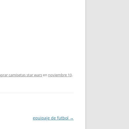
prar camisetas star wars
en
noviembre 10,
equipaje de futbol
→