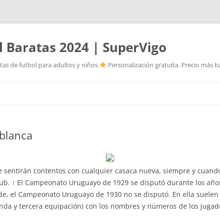
l Baratas 2024 | SuperVigo
as de futbol para adultos y niños.
Personalización gratuita. Precio más ba
Saltar
al
contenido
 blanca
 sentirán contentos con cualquier casaca nueva, siempre y cuando
ub. ↑ El Campeonato Uruguayo de 1929 se disputó durante los años
de, el Campeonato Uruguayo de 1930 no se disputó. En ella suelen 
nda y tercera equipación) con los nombres y números de los jugad