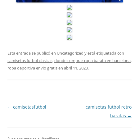
Esta entrada se publicó en
Uncategorized
y está etiquetada con
camisetas futbol clasicas
,
donde comprar ropa barata en barcelona
,
ropa deportiva envio gratis
en
abril 11, 2023
.
Navegación
←
camisetasfutbol
camisetas futbol retro
de
baratas
→
entradas
Funciona gracias a WordPress