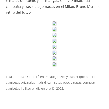
remates del cuello y las mangas. Una vez finalizada la
campaña y tras siete jornadas en el Milan, Bruno Mora se
retiró del fútbol.
Esta entrada se publicó en
Uncategorized
y está etiquetada con
camisetas originales madrid
,
camisetas wesc baratas
,
comprar
camisetas jiu jitsu
en
diciembre 13, 2022
.