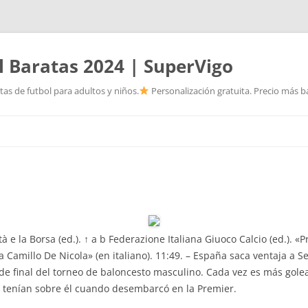
l Baratas 2024 | SuperVigo
as de futbol para adultos y niños.
Personalización gratuita. Precio más ba
Saltar
al
contenido
 e la Borsa (ed.). ↑ a b Federazione Italiana Giuoco Calcio (ed.). 
a Camillo De Nicola» (en italiano). 11:49. – España saca ventaja a S
 de final del torneo de baloncesto masculino. Cada vez es más gole
 tenían sobre él cuando desembarcó en la Premier.