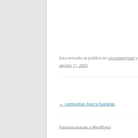
Esta entrada se publicó en
Uncategorized
y
agosto 11, 2022
.
Navegación
←
camisetas barca baratas
de
entradas
Funciona gracias a WordPress