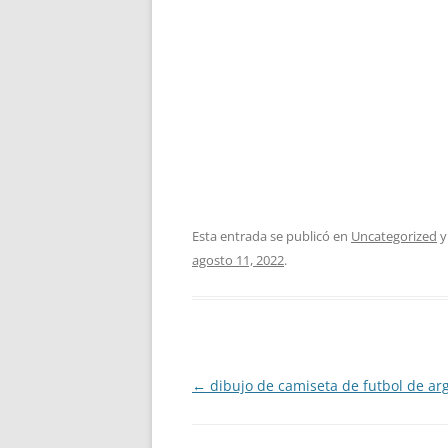
Esta entrada se publicó en
Uncategorized
y
agosto 11, 2022
.
Navegación
←
dibujo de camiseta de futbol de ar
de
entradas