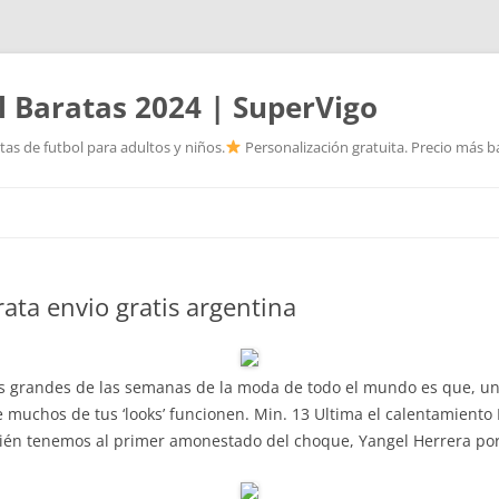
l Baratas 2024 | SuperVigo
as de futbol para adultos y niños.
Personalización gratuita. Precio más ba
Saltar
al
contenido
ata envio gratis argentina
os grandes de las semanas de la moda de todo el mundo es que, un 
 muchos de tus ‘looks’ funcionen. Min. 13 Ultima el calentamient
bién tenemos al primer amonestado del choque, Yangel Herrera por