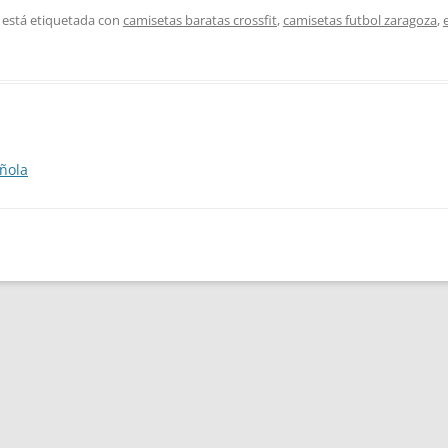
 está etiquetada con
camisetas baratas crossfit
,
camisetas futbol zaragoza
,
añola