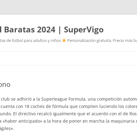
l Baratas 2024 | SuperVigo
as de futbol para adultos y niños.
Personalización gratuita. Precio más ba
Saltar
al
contenido
fono
 club se adhirió a la Superleague Formula, una competición automo
cuenta con 18 coches de fórmula que compiten luciendo los colore
ndo. El directivo recalcó igualmente que el acuerdo con el de Ros
 «haber anticipado» a la hora de poner en marcha la maquinaria 
giles».