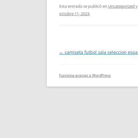
Esta entrada se publicó en
Uncategorized
y
octubre 11, 2023
.
Navegación
←
camiseta futbol sala seleccion esp
de
entradas
Funciona gracias a WordPress