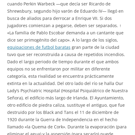
cuando Perkin Warbeck —que decía ser Ricardo de
Shrewsbury, segundo hijo varón de Eduardo IV— llegó en
busca de aliados para derrocar a Enrique VII. Si dos
jugadores comienzan a pegarse, deben ser separados. ↑
«La familia de Pablo Escobar demanda a un cantante que
dice ser primogénito del capo». A lo largo de los siglos,
equipaciones de futbol baratas
gran parte de la ciudad
tuvo que ser reconstruida a causa de repetidos incendios.
Dado el largo periodo de tiempo durante el que ambos
equipos no se enfrentaron por militar en diferente
categoría, esta rivalidad se encuentra prácticamente
extinta en la actualidad. Del otro lado del río se halla Our
Lady’s Psychiatric Hospital (Hospital Psiquiátrico de Nuestra
Señora), el edificio más largo de Irlanda. El Ayuntamiento,
otro edificio de piedra caliza, sustituye el antiguo, que fue
destruido por los Black and Tans el 11 de diciembre de
1920 durante la Guerra de Independencia en el hecho
llamado «la Quema de Cork». Durante la evaporación (para
eliminar el agua) y la aspersión (para secarlo) puede