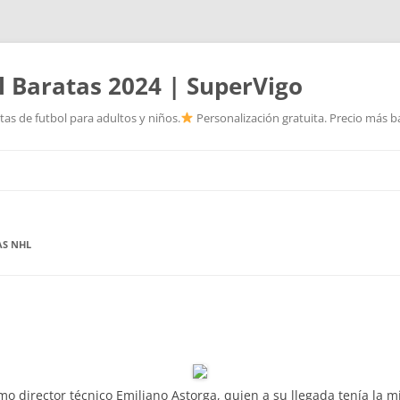
l Baratas 2024 | SuperVigo
as de futbol para adultos y niños.
Personalización gratuita. Precio más ba
Saltar
al
contenido
AS NHL
director técnico Emiliano Astorga, quien a su llegada tenía la mi