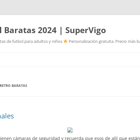
l Baratas 2024 | SuperVigo
as de futbol para adultos y niños.
Personalización gratuita. Precio más ba
Saltar
al
contenido
 RETRO BARATAS
nales
tienen cámaras de seguridad y recuerda que esos de allí que están