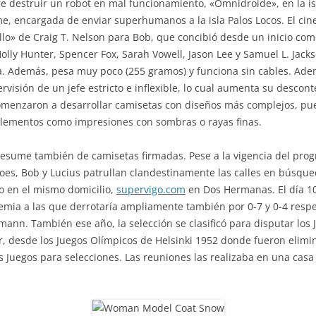
e destruir un robot en mal funcionamiento, «Omnidroide», en la is
 encargada de enviar superhumanos a la isla Palos Locos. El cineas
llo» de Craig T. Nelson para Bob, que concibió desde un inicio com
olly Hunter, Spencer Fox, Sarah Vowell, Jason Lee y Samuel L. Jacks
ta. Además, pesa muy poco (255 gramos) y funciona sin cables. Ade
visión de un jefe estricto e inflexible, lo cual aumenta su descont
menzaron a desarrollar camisetas con diseños más complejos, pue
 elementos como impresiones con sombras o rayas finas.
 presume también de camisetas firmadas. Pese a la vigencia del pro
s, Bob y Lucius patrullan clandestinamente las calles en búsqued
no en el mismo domicilio,
supervigo.com
en Dos Hermanas. El día 10 
hemia a las que derrotaría ampliamente también por 0-7 y 0-4 respe
nn. También ese año, la selección se clasificó para disputar los
r, desde los Juegos Olímpicos de Helsinki 1952 donde fueron elimi
 Juegos para selecciones. Las reuniones las realizaba en una casa 