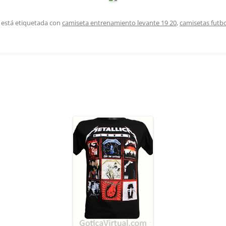
 está etiquetada con
camiseta entrenamiento levante 19 20
,
camisetas futbo