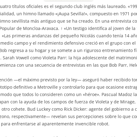
uatro títulos oficiales es el segundo club inglés más laureado. «199
ficialidad, un himno llamado «¡Aupa Sevilla!», compuesto en 1971 p
imno sevillista más antiguo que se ha creado. En una entrevista co
Popular de Moncloa-Aravaca. ↑ «Un testigo identifica al joven de la
 ↑ «Las primeras andanzas del pequeño Nicolás cuando tenía 14 años
el medio campo y el rendimiento defensivo creció en el grupo con e
ob regresa a su hogar y se somete a un riguroso entrenamiento fí
Sarah Vowell como Violeta Parr: la hija adolescente del matrimonio
omienza con una secuencia de entrevistas en las que Bob Parr, Hel
nción —el máximo previsto por la ley— aseguró haber recibido tort
totipo definitivo a Metroville y controlarlo para que ocasione est
de modo que todos lo consideren como un «héroe». Pascual Madoz l
apan con la ayuda de los campos de fuerza de Violeta y de Mirage, 
 otro cohete. Bud Luckey como Rick Dicker: agente del gobierno a 
Frozono, respectivamente— revelan sus percepciones sobre lo que co
 para enfrentarse al aparentemente invencible robot.