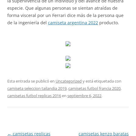
la supervivencia de un individuo y del avance de nuestra
especie. Que algunas personas se sientan atraídas de
forma visceral por un Ferrari dice más de la persona que
de la ingeniería del
camiseta argentina 2022
producto.
Esta entrada se publicó en
Uncategorized
y está etiquetada con
camiseta seleccion tailandia 2019
,
camisetas futbol francia 2020
,
camisetas futbol replicas 2016
en
septiembre 6, 2022
.
Navegación
←
camisetas replicas
camisetas kenzo baratas