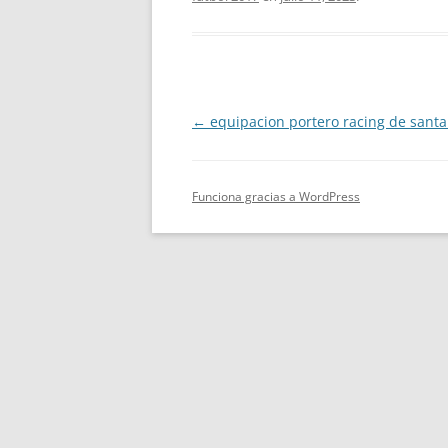
Navegación
←
equipacion portero racing de sant
de
entradas
Funciona gracias a WordPress