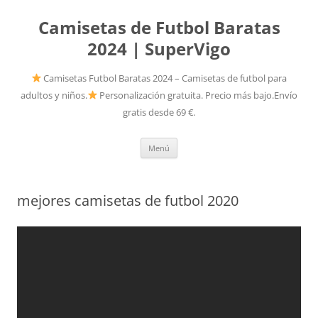
Camisetas de Futbol Baratas
2024 | SuperVigo
Camisetas Futbol Baratas 2024 – Camisetas de futbol para
adultos y niños.
Personalización gratuita. Precio más bajo.Envío
gratis desde 69 €.
Saltar
Menú
al
contenido
mejores camisetas de futbol 2020