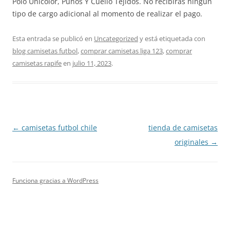
Polo Unicolor, Puños Y Cuello Tejidos. No recibirás ningún
tipo de cargo adicional al momento de realizar el pago.
Esta entrada se publicó en
Uncategorized
y está etiquetada con
blog camisetas futbol
,
comprar camisetas liga 123
,
comprar
camisetas rapife
en
julio 11, 2023
.
Navegación
←
camisetas futbol chile
tienda de camisetas
de
originales
→
entradas
Funciona gracias a WordPress