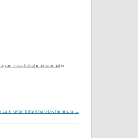
no
,
camisetas futbol internacional
en
 camisetas futbol baratas tailandia
→