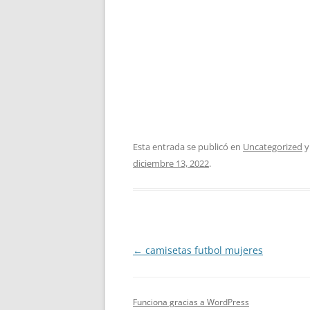
Esta entrada se publicó en
Uncategorized
y
diciembre 13, 2022
.
Navegación
←
camisetas futbol mujeres
de
entradas
Funciona gracias a WordPress