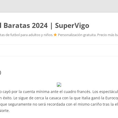
l Baratas 2024 | SuperVigo
as de futbol para adultos y niños.
Personalización gratuita. Precio más ba
Saltar
al
contenido
0
po cayó por la cuenta mínima ante el cuadro francés. Los espectác
éxito. Le sigue de cerca la casaca con la que Italia ganó la Eurocop
ue seguramente no será recordada con el mismo cariño tras la el
Norte.