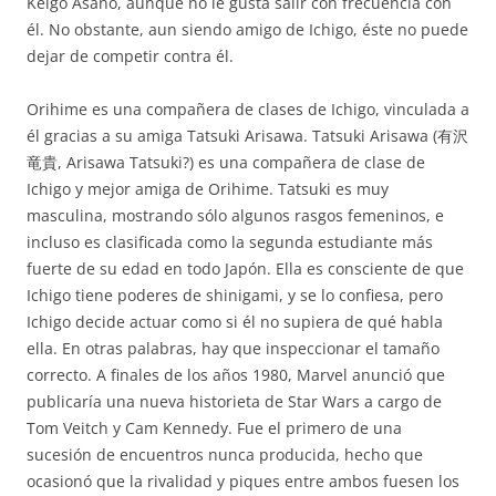
Keigo Asano, aunque no le gusta salir con frecuencia con
él. No obstante, aun siendo amigo de Ichigo, éste no puede
dejar de competir contra él.
Orihime es una compañera de clases de Ichigo, vinculada a
él gracias a su amiga Tatsuki Arisawa. Tatsuki Arisawa (有沢
竜貴, Arisawa Tatsuki?) es una compañera de clase de
Ichigo y mejor amiga de Orihime. Tatsuki es muy
masculina, mostrando sólo algunos rasgos femeninos, e
incluso es clasificada como la segunda estudiante más
fuerte de su edad en todo Japón. Ella es consciente de que
Ichigo tiene poderes de shinigami, y se lo confiesa, pero
Ichigo decide actuar como si él no supiera de qué habla
ella. En otras palabras, hay que inspeccionar el tamaño
correcto. A finales de los años 1980, Marvel anunció que
publicaría una nueva historieta de Star Wars a cargo de
Tom Veitch y Cam Kennedy. Fue el primero de una
sucesión de encuentros nunca producida, hecho que
ocasionó que la rivalidad y piques entre ambos fuesen los