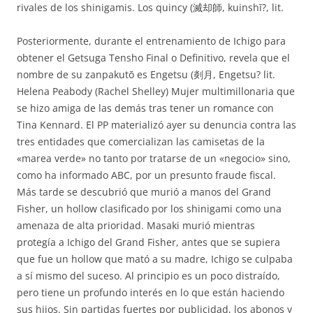
rivales de los shinigamis. Los quincy (滅却師, kuinshī?, lit.
Posteriormente, durante el entrenamiento de Ichigo para
obtener el Getsuga Tensho Final o Definitivo, revela que el
nombre de su zanpakutō es Engetsu (剡月, Engetsu? lit.
Helena Peabody (Rachel Shelley) Mujer multimillonaria que
se hizo amiga de las demás tras tener un romance con
Tina Kennard. El PP materializó ayer su denuncia contra las
tres entidades que comercializan las camisetas de la
«marea verde» no tanto por tratarse de un «negocio» sino,
como ha informado ABC, por un presunto fraude fiscal.
Más tarde se descubrió que murió a manos del Grand
Fisher, un hollow clasificado por los shinigami como una
amenaza de alta prioridad. Masaki murió mientras
protegía a Ichigo del Grand Fisher, antes que se supiera
que fue un hollow que mató a su madre, Ichigo se culpaba
a sí mismo del suceso. Al principio es un poco distraído,
pero tiene un profundo interés en lo que están haciendo
sus hijos. Sin partidas fuertes por publicidad, los abonos y