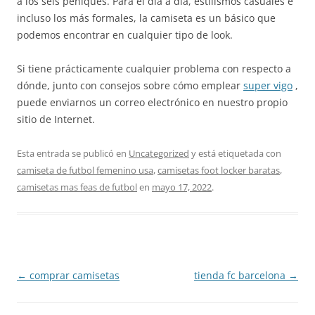
a los seis peniques. Para el día a día, estilismos casuales e
incluso los más formales, la camiseta es un básico que
podemos encontrar en cualquier tipo de look.
Si tiene prácticamente cualquier problema con respecto a
dónde, junto con consejos sobre cómo emplear
super vigo
,
puede enviarnos un correo electrónico en nuestro propio
sitio de Internet.
Esta entrada se publicó en
Uncategorized
y está etiquetada con
camiseta de futbol femenino usa
,
camisetas foot locker baratas
,
camisetas mas feas de futbol
en
mayo 17, 2022
.
Navegación
←
comprar camisetas
tienda fc barcelona
→
de
entradas