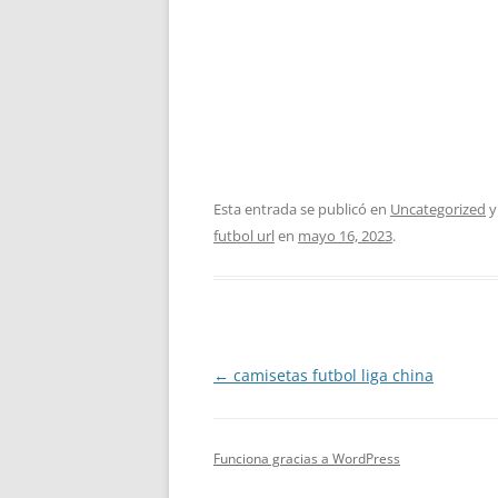
Esta entrada se publicó en
Uncategorized
y
futbol url
en
mayo 16, 2023
.
Navegación
←
camisetas futbol liga china
de
entradas
Funciona gracias a WordPress