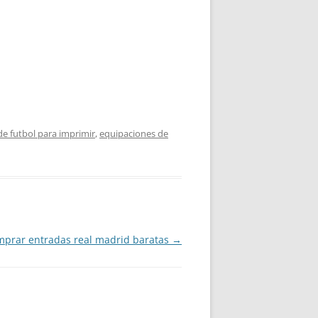
de futbol para imprimir
,
equipaciones de
mprar entradas real madrid baratas
→