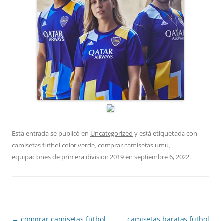
Esta entrada se publicó en
Uncategorized
y está etiquetada con
camisetas futbol color verde
,
comprar camisetas umu
,
equipaciones de primera division 2019
en
septiembre 6, 2022
.
Navegación
←
comprar camisetas futbol
camisetas baratas futbol