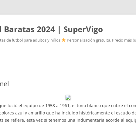
l Baratas 2024 | SuperVigo
as de futbol para adultos y niños.
Personalización gratuita. Precio más ba
Saltar
al
contenido
mel
que lució el equipo de 1958 a 1961, el tono blanco que cubre el con
 colores azul y amarillo que ha incluido históricamente el escudo de
ts se refiere, esta vez sí tenemos una indumentaria acorde al equ