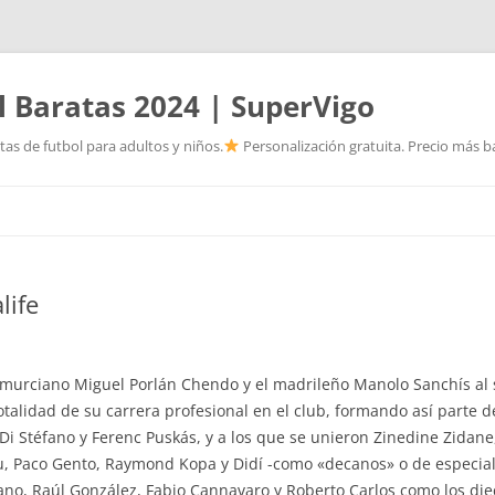
l Baratas 2024 | SuperVigo
as de futbol para adultos y niños.
Personalización gratuita. Precio más ba
Saltar
al
contenido
life
 murciano Miguel Porlán Chendo y el madrileño Manolo Sanchís al se
 totalidad de su carrera profesional en el club, formando así part
Di Stéfano y Ferenc Puskás, y a los que se unieron Zinedine Zidan
, Paco Gento, Raymond Kopa y Didí -como «decanos» o de especial 
dano, Raúl González, Fabio Cannavaro y Roberto Carlos como los diec