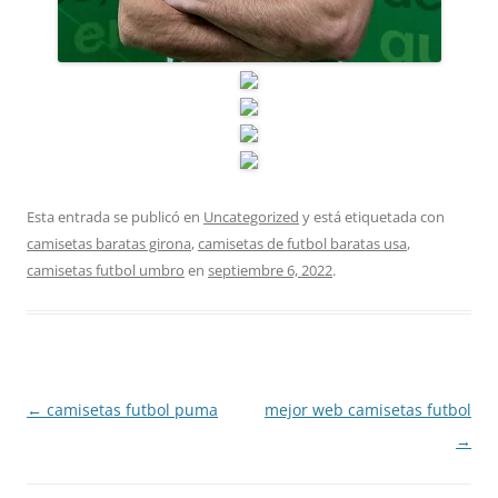
Esta entrada se publicó en
Uncategorized
y está etiquetada con
camisetas baratas girona
,
camisetas de futbol baratas usa
,
camisetas futbol umbro
en
septiembre 6, 2022
.
Navegación
←
camisetas futbol puma
mejor web camisetas futbol
de
→
entradas