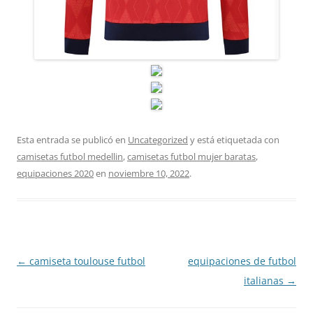
Esta entrada se publicó en
Uncategorized
y está etiquetada con
camisetas futbol medellin
,
camisetas futbol mujer baratas
,
equipaciones 2020
en
noviembre 10, 2022
.
Navegación
←
camiseta toulouse futbol
equipaciones de futbol
de
italianas
→
entradas