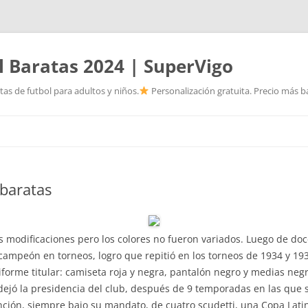
l Baratas 2024 | SuperVigo
as de futbol para adultos y niños.
Personalización gratuita. Precio más ba
Saltar
al
contenido
 baratas
tas modificaciones pero los colores no fueron variados. Luego de d
 campeón en torneos, logro que repitió en los torneos de 1934 y 19
forme titular: camiseta roja y negra, pantalón negro y medias negra
 dejó la presidencia del club, después de 9 temporadas en las que 
nción, siempre bajo su mandato, de cuatro scudetti, una Copa La