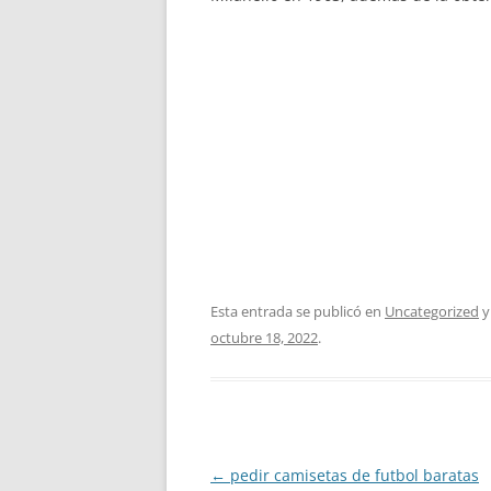
Esta entrada se publicó en
Uncategorized
y
octubre 18, 2022
.
Navegación
←
pedir camisetas de futbol baratas