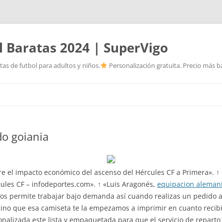
l Baratas 2024 | SuperVigo
as de futbol para adultos y niños.
Personalización gratuita. Precio más ba
Saltar
al
contenido
do goiania
re el impacto económico del ascenso del Hércules CF a Primera». ↑
rcules CF – infodeportes.com». ↑ «Luis Aragonés,
equipacion aleman
nos permite trabajar bajo demanda así cuando realizas un pedido a
no que esa camiseta te la empezamos a imprimir en cuanto recib
alizada este lista y empaquetada para que el servicio de reparto