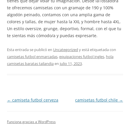
tienes que dejar volar tu imaginación. Desde laTostadora
te ofrecemos camisetas con un gramaje de 190 y 100%
algodón peinado, contamos con una amplia gama de
colores y tallas, de mujer hasta la XXL y hombre hasta 4XL.
Un estilo oversize, grunge, deportivo, formal, con el que tu
te sientas más cómodo/a y puedas expresarte.
Esta entrada se publicó en
Uncategorized
y está etiquetada con
camisetas futbol enmarcadas
,
equipaciones futbol ingles
,
hola
camisetas baratas tailandia
en
julio 11, 2023
.
Navegación
←
camiseta futbol cerveza
camisetas futbol chile
→
de
entradas
Funciona gracias a WordPress