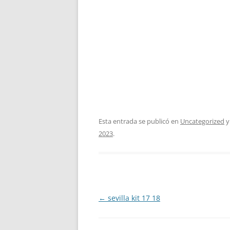
Esta entrada se publicó en
Uncategorized
y
2023
.
Navegación
←
sevilla kit 17 18
de
entradas