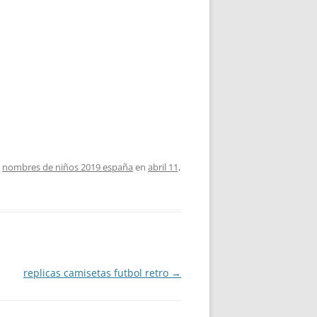
,
nombres de niños 2019 españa
en
abril 11,
replicas camisetas futbol retro
→