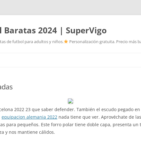
l Baratas 2024 | SuperVigo
as de futbol para adultos y niños.
Personalización gratuita. Precio más ba
Saltar
al
contenido
adas
celona 2022 23 que saber defender. También el escudo pegado en 
,
equipacion alemania 2022
nada tiene que ver. Aprovéchate de las
as para pequeños. Este forro polar tiene doble capa, presenta un to
eza y nos mantiene cálidos.