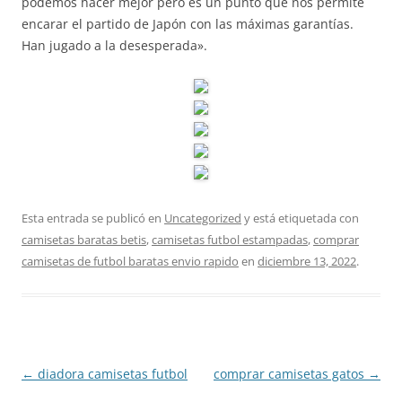
podemos hacer mejor pero es un punto que nos permite
encarar el partido de Japón con las máximas garantías.
Han jugado a la desesperada».
Esta entrada se publicó en
Uncategorized
y está etiquetada con
camisetas baratas betis
,
camisetas futbol estampadas
,
comprar
camisetas de futbol baratas envio rapido
en
diciembre 13, 2022
.
Navegación
←
diadora camisetas futbol
comprar camisetas gatos
→
de