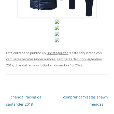
Esta entrada se publicó en
Uncategorized
y está etiquetada con
camisetas baratas under armour
,
camisetas de futbol argentino
2019
,
chandal replicas futbol
en
diciembre 13, 2022
.
Navegación
←
chandal racing de
comprar camisetas shawn
de
santander 2018
mendes
→
entradas