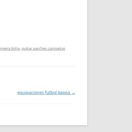
imeira linha
,
quitar parches camisetas
equipaciones futbol kappa
→