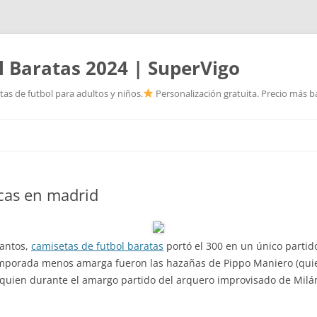
l Baratas 2024 | SuperVigo
as de futbol para adultos y niños.
Personalización gratuita. Precio más ba
Saltar
al
contenido
icas en madrid
Santos,
camisetas de futbol baratas
portó el 300 en un único partid
temporada menos amarga fueron las hazañas de Pippo Maniero (quien
, quien durante el amargo partido del arquero improvisado de Milá