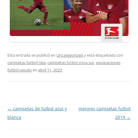
Esta entrada se publicó en
Uncategorized
y está etiquetada con
camisetas futbol nba
,
camisetas futbol zona sur
,
equipaciones
futbol cejudo
en
abril 11, 2023
.
Navegación
←
camisetas de futbol azul y
mejores camisetas futbol
de
blanca
2019
→
entradas