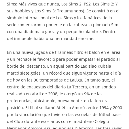
Sims: Más vivos que nunca, Los Sims 2: PS2, Los Sims 2: Y
sus hobbies y Los Sims 3: Trotamundos). Se convirtió en el
símbolo internacional de Los Sims y los fanáticos de la
serie comenzaron a ponerse en la cabeza la plomada Sim
con una diadema o gorra y un pequeño alambre. Dentro
del inmueble había una hermandad enorme.
En una nueva jugada de tiralíneas filtró el balón en el área
y un rechace le favoreció para poder empatar el partido al
borde del descanso. En aquel partido Ladislao Kubala
marcó siete goles, un récord que sigue vigente hasta el día
de hoy en las 90 temporadas de LaLiga. En tanto que, el
centro de encuestas del diario La Tercera, en un sondeo
realizado en abril de 2008, le otorgó un 9% de las
preferencias, ubicándolo, nuevamente, en la tercera
posición. El filial se llamó Atlético Amorós entre 1994 y 2000
por la vinculación que tuvieron las escuelas de fútbol base
del Club durante esos años con el madrileño Colegio
Hermanos Amorós y su equipo el CD Amorós. Las tres rayas