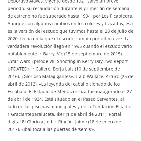
Deportivo Alavés, vigente desde 1921 salvo un breve
período. Su recaudación durante el primer fin de semana
de estreno no fue superado hasta 1994, por Los Picapiedra.
Aunque con algunos cambios en los colores y trazados, esa
es la versión del escudo que tuvimos hasta el 28 de julio de
2020; fecha en la que el escudo cambió por última vez. La
verdadera revolución llegó en 1995 cuando el escudo varió
notablemente. ↑ Barry, Vic (15 de septiembre de 2015).
«Star Wars Episode VIII Shooting in Kerry Day Two Report
UPDATED». ↑ Callero, Borja Luis (10 de septiembre de
2016). «Glorioso Matagigantes». ↑ a b Wallace, Arturo (25 de
abril de 2012). «La leyenda del caballo clonado de los
Escobar». El Estadio de Mendizorroza fue inaugurado el 27
de abril de 1924. Está situado en el Paseo Cervantes, al
lado de las piscinas municipales y de la Fundación Estadio.
↑ Gracianteparaluceta, Iker (1 de abril de 2011). Portal
digital El Glorioso, ed. ↑ Rincón, Jaime (18 de enero de
2017). «Ibai toca a las puertas de ‘semis’».