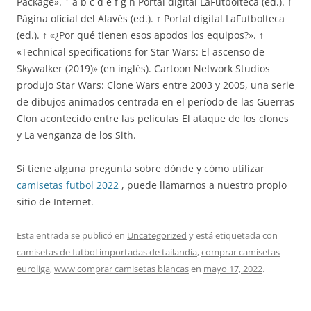
Package». ↑ a b c d e f g h Portal digital LaFutbolteca (ed.). ↑
Página oficial del Alavés (ed.). ↑ Portal digital LaFutbolteca
(ed.). ↑ «¿Por qué tienen esos apodos los equipos?». ↑
«Technical specifications for Star Wars: El ascenso de
Skywalker (2019)» (en inglés). Cartoon Network Studios
produjo Star Wars: Clone Wars entre 2003 y 2005, una serie
de dibujos animados centrada en el período de las Guerras
Clon acontecido entre las películas El ataque de los clones
y La venganza de los Sith.
Si tiene alguna pregunta sobre dónde y cómo utilizar
camisetas futbol 2022
, puede llamarnos a nuestro propio
sitio de Internet.
Esta entrada se publicó en
Uncategorized
y está etiquetada con
camisetas de futbol importadas de tailandia
,
comprar camisetas
euroliga
,
www comprar camisetas blancas
en
mayo 17, 2022
.