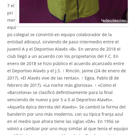
7 el
pri
mer
equi
po colegial se convirtió en equipo colaborador de la
entidad albiazul, sirviendo de paso intermedio entre el
Juvenil A y el Deportivo Alavés «B». En verano de 2018 el
club llegó a un acuerdo con los propietarios del F.C. En
enero de 2018 se hizo público el acuerdo alcanzado entre
el Deportivo Alavés y el J.S. ↑ Rincón, Jaime (24 de enero de
2017). «El Alavés vive de las rentas». ↑ Egea, Pablo (8 de
febrero de 2017). «La noche más gloriosa». ↑ «Como el
«Barcelona» se clasificó definitivamente para la final
venciendo de nuevo y por 5 a 0 al Deportivo Alavés».
«Aquella épica derrota del Alavés». Se cambió la forma del
banderín por uno más moderno, con su típica franja azul
en el medio que ahora tiene las siglas «DA». En 1956 se
volvió a cambiar por uno muy similar al que tenía el equipo