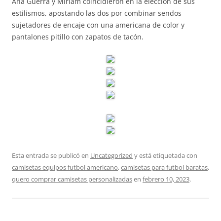
Ana Guerra y Miriam coincidieron en la elección de sus
estilismos, apostando las dos por combinar sendos
sujetadores de encaje con una americana de color y
pantalones pitillo con zapatos de tacón.
Esta entrada se publicó en
Uncategorized
y está etiquetada con
camisetas equipos futbol americano
,
camisetas para futbol baratas
,
quero comprar camisetas personalizadas
en
febrero 10, 2023
.