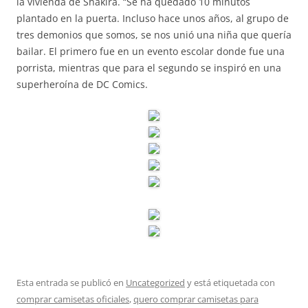
la vivienda de Shakira. “Se ha quedado 10 minutos
plantado en la puerta. Incluso hace unos años, al grupo de
tres demonios que somos, se nos unió una niña que quería
bailar. El primero fue en un evento escolar donde fue una
porrista, mientras que para el segundo se inspiró en una
superheroína de DC Comics.
Esta entrada se publicó en
Uncategorized
y está etiquetada con
comprar camisetas oficiales
,
quero comprar camisetas para