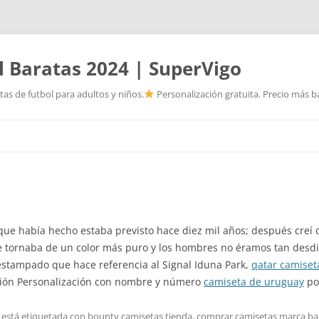
l Baratas 2024 | SuperVigo
as de futbol para adultos y niños.
Personalización gratuita. Precio más ba
Saltar
al
contenido
e había hecho estaba previsto hace diez mil años; después creí 
 tornaba de un color más puro y los hombres no éramos tan desdi
stampado que hace referencia al Signal Iduna Park,
qatar camiset
ción Personalización con nombre y número
camiseta de uruguay
por
 está etiquetada con
bounty camisetas tienda
,
comprar camisetas marca ba