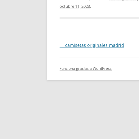
octubre 11, 2023
.
Navegación
←
camisetas originales madrid
de
entradas
Funciona gracias a WordPress