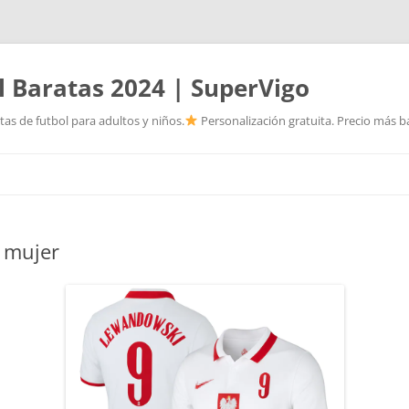
l Baratas 2024 | SuperVigo
as de futbol para adultos y niños.
Personalización gratuita. Precio más ba
Saltar
al
contenido
e mujer