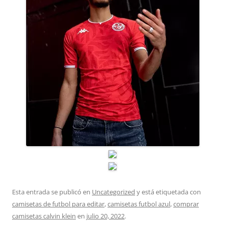
Esta entrada se publicó en
Uncategorized
y está etiquetada con
camisetas de futbol para editar
,
camisetas futbol azul
,
comprar
camisetas calvin klein
en
julio 20, 2022
.