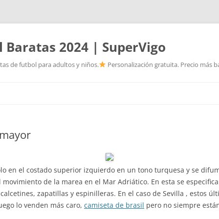
l Baratas 2024 | SuperVigo
as de futbol para adultos y niños.
Personalización gratuita. Precio más ba
Saltar
al
contenido
 mayor
ólo en el costado superior izquierdo en un tono turquesa y se difu
 movimiento de la marea en el Mar Adriático. En esta se especific
calcetines, zapatillas y espinilleras. En el caso de Sevilla , estos úl
uego lo venden más caro,
camiseta de brasil
pero no siempre están