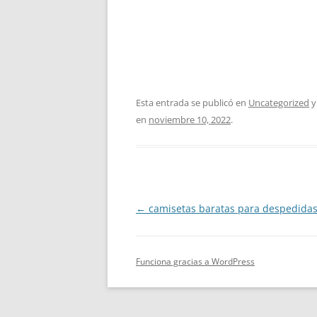
Esta entrada se publicó en
Uncategorized
y
en
noviembre 10, 2022
.
Navegación
←
camisetas baratas para despedida
de
entradas
Funciona gracias a WordPress