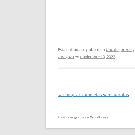
Esta entrada se publicó en
Uncategorized
y
zaragoza
en
noviembre 10, 2022
.
Navegación
←
comprar camisetas vans baratas
de
entradas
Funciona gracias a WordPress