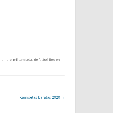
l hombre
,
mil camisetas de futbol libro
en
camisetas baratas 2020
→